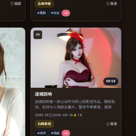
英国
古装传奇
香港
#喜剧
#杜比
+
3
HK
98:58
迷城回响
迷城回响是一部以动作为核心的影视作品，围绕危
机、反转与人物成长展开，整体节奏紧凑，值得推
荐观看。
85.7K
2019-09-19
7.8
日韩影视
香港
#动作
#完结
+
3