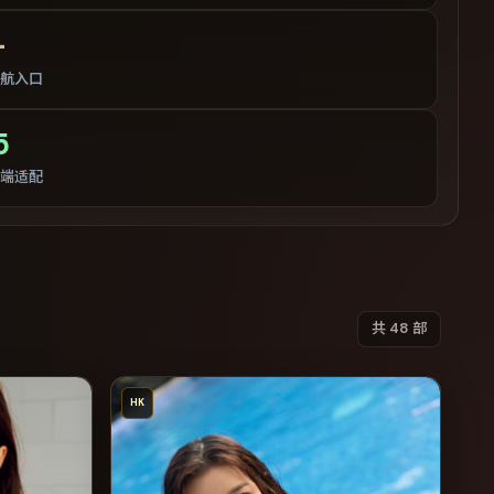
+
航入口
5
端适配
共
48
部
HK