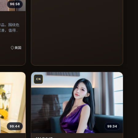
96:58
作品，围绕危
紧凑，值得推
美国
CN
99:44
99:34