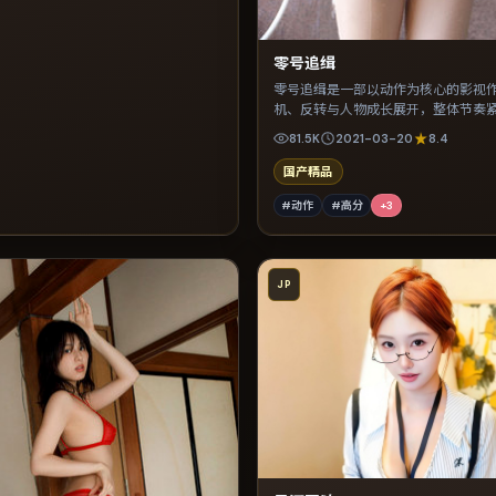
零号追缉
零号追缉是一部以动作为核心的影视
机、反转与人物成长展开，整体节奏
荐观看。
81.5K
2021-03-20
8.4
国产精品
#动作
#高分
+
3
JP