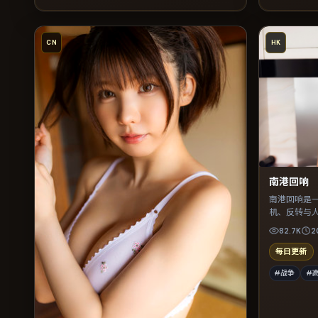
CN
HK
南港回响
南港回响是
机、反转与
荐观看。
82.7K
2
每日更新
#战争
#