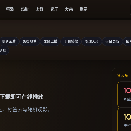
精选
热播
上新
影库
分类
搜索
高清画质
免费观看
在线点播
手机播放
院线大片
每日更新
国
热血
场记条
1
下载即可在线播放
片库
选、标签云与随机观影，
1
主推