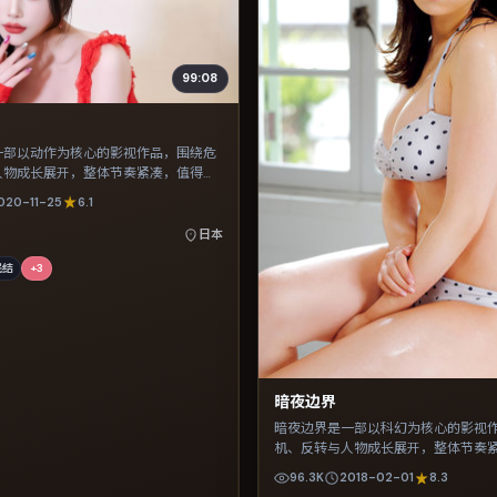
99:08
一部以动作为核心的影视作品，围绕危
人物成长展开，整体节奏紧凑，值得推
020-11-25
6.1
日本
完结
+
3
暗夜边界
暗夜边界是一部以科幻为核心的影视
机、反转与人物成长展开，整体节奏
荐观看。
96.3K
2018-02-01
8.3