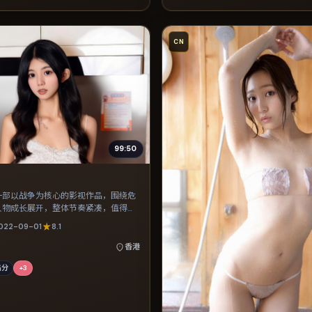
CN
99:50
一部以战争为核心的影视作品，围绕危
人物成长展开，整体节奏紧凑，值得推
022-09-01
8.1
香港
高分
+
3