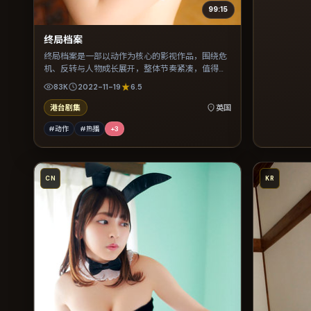
99:15
终局档案
终局档案是一部以动作为核心的影视作品，围绕危
机、反转与人物成长展开，整体节奏紧凑，值得推
荐观看。
83K
2022-11-19
6.5
港台剧集
英国
#动作
#热播
+
3
CN
KR