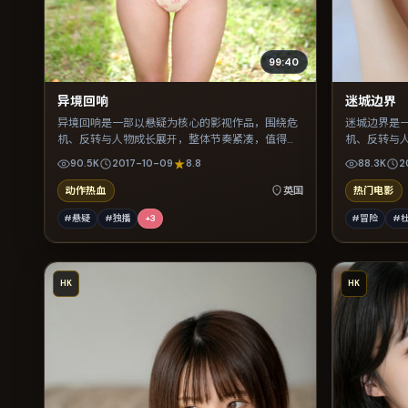
99:40
异境回响
迷城边界
异境回响是一部以悬疑为核心的影视作品，围绕危
迷城边界是
机、反转与人物成长展开，整体节奏紧凑，值得推
机、反转与
荐观看。
荐观看。
90.5K
2017-10-09
8.8
88.3K
2
动作热血
英国
热门电影
#悬疑
#独播
+
3
#冒险
#
HK
HK