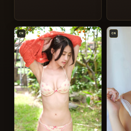
CN
CN