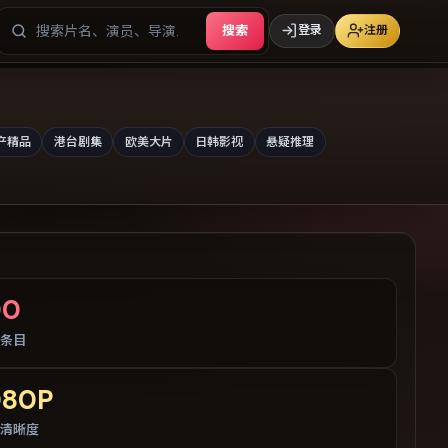
搜索
登录
注册
产精品
港台剧集
欧美大片
日韩影视
悬疑推理
00
条目
080P
清晰度