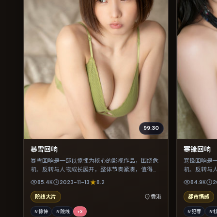
99:30
暴雪回响
寒锋回响
暴雪回响是一部以惊悚为核心的影视作品，围绕危
寒锋回响是
机、反转与人物成长展开，整体节奏紧凑，值得推
机、反转与
荐观看。
荐观看。
85.4K
2023-11-13
8.2
84.9K
2
院线大片
香港
都市情感
#惊悚
#院线
+
3
#犯罪
#