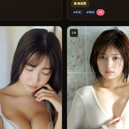
高清画质
#科幻
#院线
+
3
CN