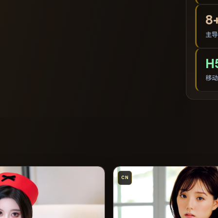
8
主导
H
移动
CN