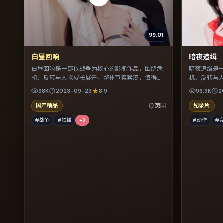
99:01
白昼回响
暗夜追缉
白昼回响是一部以战争为核心的影视作品，围绕危
暗夜追缉是
机、反转与人物成长展开，整体节奏紧凑，值得推
机、反转与
荐观看。
荐观看。
98K
2023-09-23
8.9
96.9K
2
国产精品
英国
纪录片
#战争
#独播
+
3
#动作
#