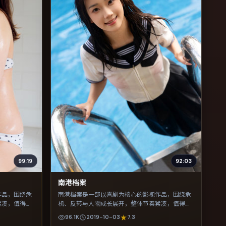
99:19
92:03
南港档案
作品，围绕危
南港档案是一部以喜剧为核心的影视作品，围绕危
紧凑，值得推
机、反转与人物成长展开，整体节奏紧凑，值得推
荐观看。
96.1K
2019-10-03
7.3