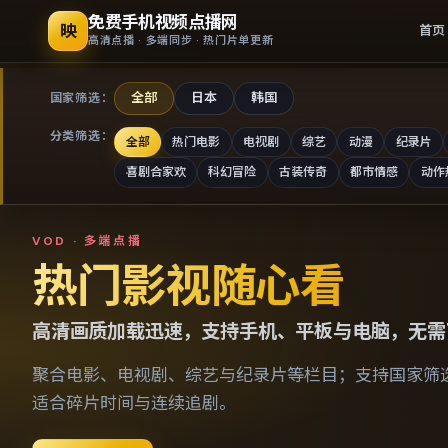
免费手机视频点播网
映
首页
高清点播 · 多端同步 · 热门片单更新
全部
日本
韩国
国家筛选：
分类筛选：
全部
热门电影
电视剧
综艺
动漫
纪录片
喜剧合家欢
科幻冒险
古装传奇
都市情感
动作
免费手机视频点播网
VOD · 多端点播
热门影视随心看
高清画质加载迅速，支持手机、平板与电脑，无需
聚合电影、电视剧、综艺与纪录片等栏目；支持国家筛
适合碎片时间与连续追剧。