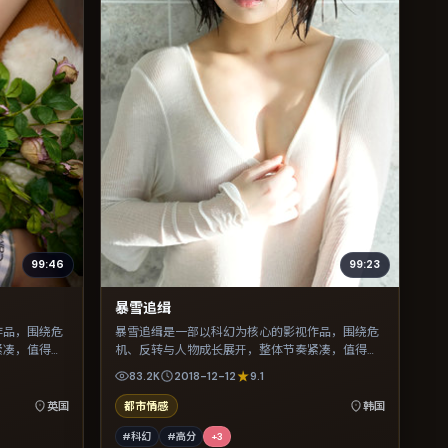
99:46
99:23
暴雪追缉
作品，围绕危
暴雪追缉是一部以科幻为核心的影视作品，围绕危
紧凑，值得推
机、反转与人物成长展开，整体节奏紧凑，值得推
荐观看。
83.2K
2018-12-12
9.1
英国
都市情感
韩国
#科幻
#高分
+
3