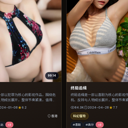
99:14
终局追缉
一部以犯罪为核心的影视作品，围绕危
终局追缉是一部以喜剧为核心的影视
人物成长展开，整体节奏紧凑，值得推
机、反转与人物成长展开，整体节奏
荐观看。
024-01-08
6.2
84.3K
2024-04-28
7.7
香港
科幻冒险
杜比
+
3
#喜剧
#高分
+
3