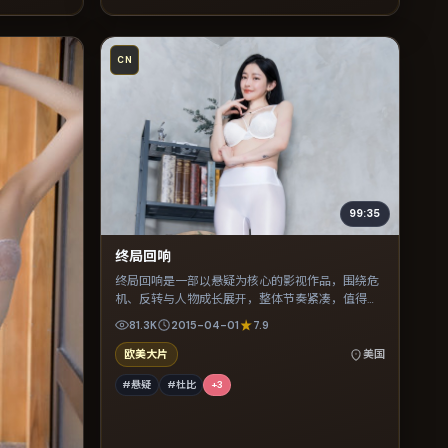
CN
99:35
终局回响
终局回响是一部以悬疑为核心的影视作品，围绕危
机、反转与人物成长展开，整体节奏紧凑，值得推
荐观看。
81.3K
2015-04-01
7.9
欧美大片
美国
#悬疑
#杜比
+
3